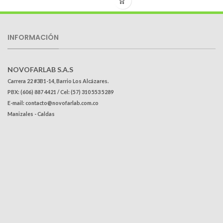
INFORMACIÓN
NOVOFARLAB S.A.S
Carrera 22 #3B1-14, Barrio Los Alcázares.
PBX: (606) 887 4421 / Cel: (57) 310 553 5289
E-mail: contacto@novofarlab.com.co
Manizales - Caldas