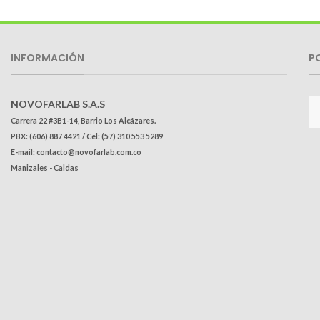
INFORMACIÓN
P
NOVOFARLAB S.A.S
Carrera 22 #3B1-14, Barrio Los Alcázares.
PBX: (606) 887 4421 / Cel: (57) 310 553 5289
E-mail: contacto@novofarlab.com.co
Manizales - Caldas