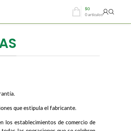
$
0
0
artículos
ÍAS
rantía.
iones que estipula el fabricante.
 en los establecimientos de comercio de
 todas las operaciones que se celebren