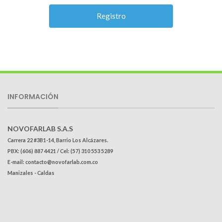
INFORMACIÓN
NOVOFARLAB S.A.S
Carrera 22 #3B1-14, Barrio Los Alcázares.
PBX: (606) 887 4421 / Cel: (57) 310 553 5289
E-mail: contacto@novofarlab.com.co
Manizales - Caldas