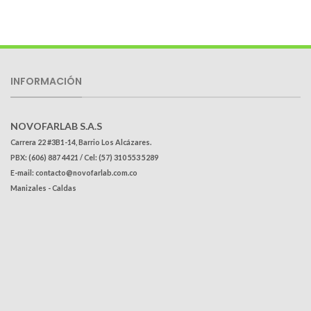
INFORMACIÓN
NOVOFARLAB S.A.S
Carrera 22 #3B1-14, Barrio Los Alcázares.
PBX: (606) 887 4421 / Cel: (57) 310 553 5289
E-mail: contacto@novofarlab.com.co
Manizales - Caldas