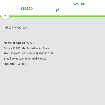
$
24.580
$
25.550
INFORMACIÓN
NOVOFARLAB S.A.S
Carrera 22 #3B1-14, Barrio Los Alcázares.
PBX: (606) 887 4421 / Cel: (57) 310 553 5289
E-mail: contacto@novofarlab.com.co
Manizales - Caldas