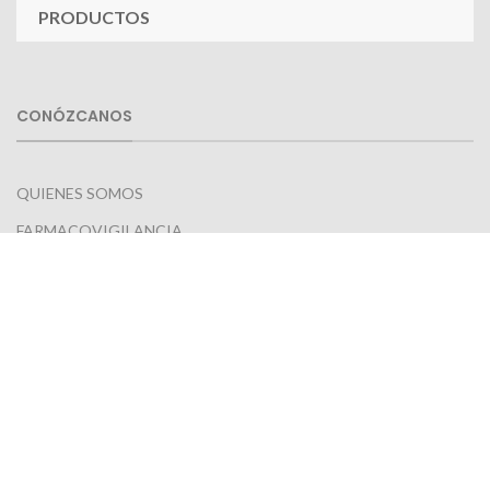
PRODUCTOS
CONÓZCANOS
QUIENES SOMOS
FARMACOVIGILANCIA
NORMATIVIDAD
GESTIÓN AMBIENTAL
GARANTÍAS Y DEVOLUCIONES
POLÍTICAS TIENDA VIRTUAL