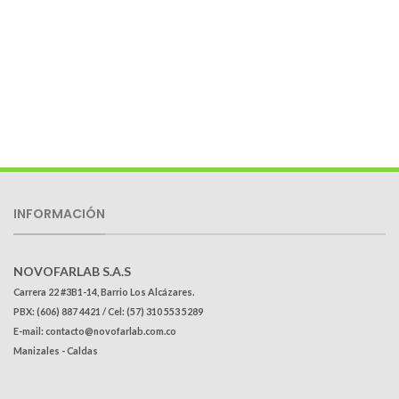
INFORMACIÓN
NOVOFARLAB S.A.S
Carrera 22 #3B1-14, Barrio Los Alcázares.
PBX: (606) 887 4421 / Cel: (57) 310 553 5289
E-mail: contacto@novofarlab.com.co
Manizales - Caldas